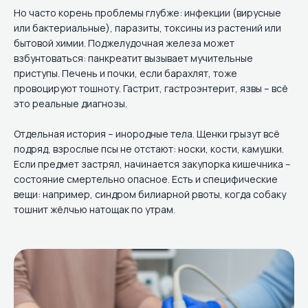
Но часто корень проблемы глубже: инфекции (вирусные
или бактериальные), паразиты, токсины из растений или
бытовой химии. Поджелудочная железа может
взбунтоваться: панкреатит вызывает мучительные
приступы. Печень и почки, если барахлят, тоже
провоцируют тошноту. Гастрит, гастроэнтерит, язвы – всё
это реальные диагнозы.
Отдельная история – инородные тела. Щенки грызут всё
подряд, взрослые псы не отстают: носки, кости, камушки.
Если предмет застрял, начинается закупорка кишечника –
состояние смертельно опасное. Есть и специфические
вещи: например, синдром билиарной рвоты, когда собаку
тошнит жёлчью натощак по утрам.