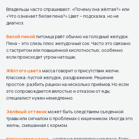
Владельцы часто спрашивают: «Почему она жёлтая?» или
«Что означает белая пена?» Цвет – подсказка, но не
диагноз.
Белой пеной
питомца рвёт обычно на голодный желудок.
Пена – это слизь плюс желудочный сок. Часто это связано
с гастритом или повышенной кислотностью, особенно
если происходит утром натощак.
Жёлтого цвета
масса говорит о присутствии желчи.
Классика: пустой желудок, раздражение. Решение
простое: разбить рацион на несколько приёмов. Но если
это сопровождается вялостью и отказом от еды,
специалист нужен немедленно.
Зелёный оттенок
может быть следствием съеденной
травы или сигналом о проблемах с кишечником. Иногда это
желчь, смешанная с кормом.
Коричневая масса
– частично переваренная пища. Если