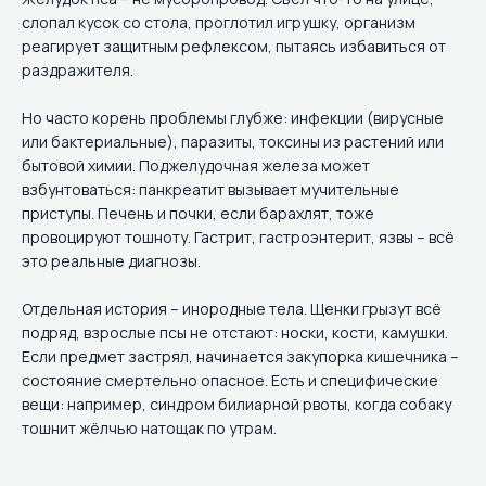
слопал кусок со стола, проглотил игрушку, организм
реагирует защитным рефлексом, пытаясь избавиться от
раздражителя.
Но часто корень проблемы глубже: инфекции (вирусные
или бактериальные), паразиты, токсины из растений или
бытовой химии. Поджелудочная железа может
взбунтоваться: панкреатит вызывает мучительные
приступы. Печень и почки, если барахлят, тоже
провоцируют тошноту. Гастрит, гастроэнтерит, язвы – всё
это реальные диагнозы.
Отдельная история – инородные тела. Щенки грызут всё
подряд, взрослые псы не отстают: носки, кости, камушки.
Если предмет застрял, начинается закупорка кишечника –
состояние смертельно опасное. Есть и специфические
вещи: например, синдром билиарной рвоты, когда собаку
тошнит жёлчью натощак по утрам.