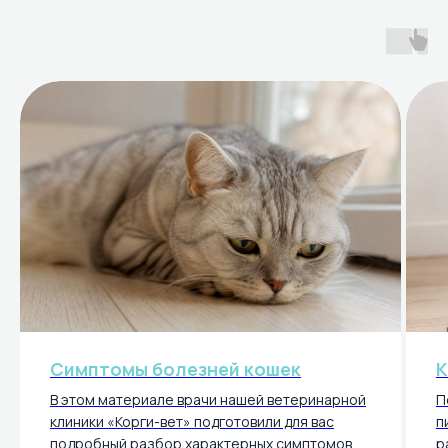
Симптомы болезней кошек
К
В этом материале врачи нашей ветеринарной
П
клиники «Корги-вет» подготовили для вас
п
подробный разбор характерных симптомов
р