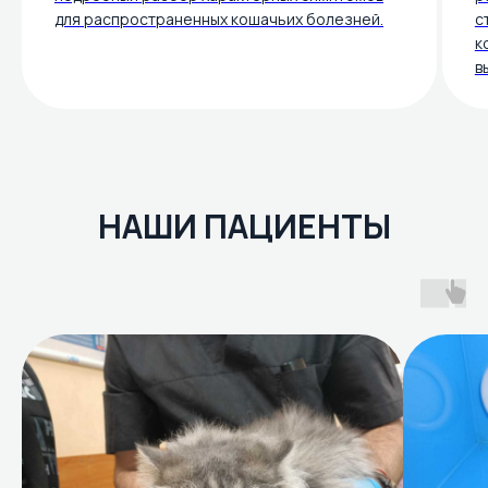
для распространенных кошачьих болезней.
с
к
в
НАШИ ПАЦИЕНТЫ