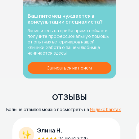
Ваш питомец нуждается в
консультации специалиста?
Запишитесь на приём прямо сейчас и
получите профессиональную помощь
от опытных ветеринаров нашей
клиники. Забота о вашем любимце
начинается здесь!
Записаться на прием
ОТЗЫВЫ
Больше отзывов можно посмотреть на
Яндекс Картах
Элина Н.
★★★★★
24 июня 2026