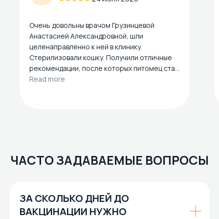
Очень довольны врачом Грузинцевой
Анастасией Александровной, шли
целенаправленно к ней в клинику.
Стерилизовали кошку. Получили отличные
рекомендации, после которых питомец стал
намного лучше себя чувствовать. Кошке
Read more
четыре года. Осенью продолжим лечение у
доктора.
ЧАСТО ЗАДАВАЕМЫЕ ВОПРОСЫ
ЗА СКОЛЬКО ДНЕЙ ДО
ВАКЦИНАЦИИ НУЖНО