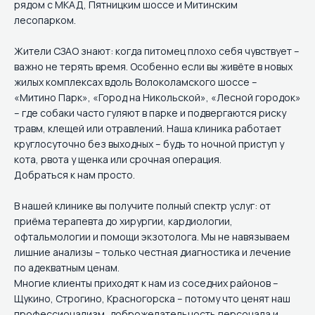
рядом с МКАД, Пятницким шоссе и Митинским
лесопарком.
Жители СЗАО знают: когда питомец плохо себя чувствует –
важно не терять время. Особенно если вы живёте в новых
жилых комплексах вдоль Волоколамского шоссе –
«Митино Парк», «Город на Никольской», «Лесной городок»
– где собаки часто гуляют в парке и подвергаются риску
травм, клещей или отравлений. Наша клиника работает
круглосуточно без выходных – будь то ночной приступ у
кота, рвота у щенка или срочная операция.
Добраться к нам просто.
В нашей клинике вы получите полный спектр услуг: от
приёма терапевта до хирургии, кардиологии,
офтальмологии и помощи экзотолога. Мы не навязываем
лишние анализы – только честная диагностика и лечение
по адекватным ценам.
Многие клиенты приходят к нам из соседних районов –
Щукино, Строгино, Красногорска – потому что ценят наш
профессионализм, доброжелательность персонала и