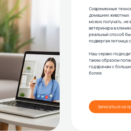
Современные технол
домашних животных:
можно получать, не 
ветеринара в клинике
реальный способ быс
подвергая питомца с
Наш сервис подходит
таким образом попа
год врачам с больши
более.
Записаться на п