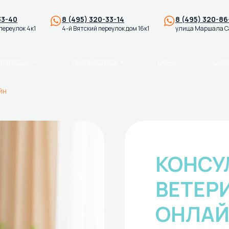
33-40
8 (495) 320-33-14
8 (495) 320-86
переулок 4к1
4-й Вятский переулок дом 16к1
улица Маршала Са
циалисты
Диагностика
Цены
Сим
йн
КОНСУ
ВЕТЕР
ОНЛАЙ