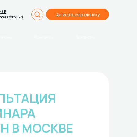
-76
Записаться в клинику
вицкого 18к1
птомы
Контакты
Вакансии
ЛЬТАЦИЯ
ИНАРА
Н В МОСКВЕ