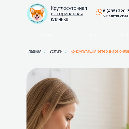
Круглосуточная
8 (495) 320-
ветеринарная
3-й Митинский 
клиника
О клинике
Услуги
Спе
Главная
Услуги
Консультация ветеринара онла
/
/