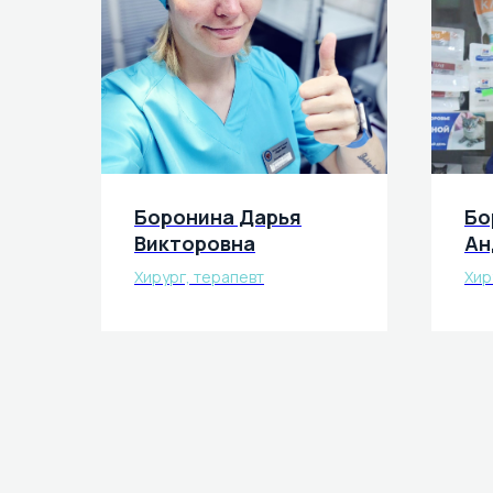
Боронина Дарья
Бо
Викторовна
Ан
Хирург, терапевт
Хир