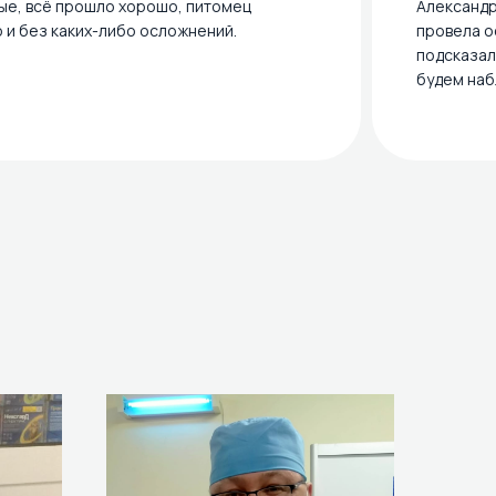
ые, всё прошло хорошо, питомец
Александр
 и без каких-либо осложнений.
провела о
подсказал
будем наб
Ы